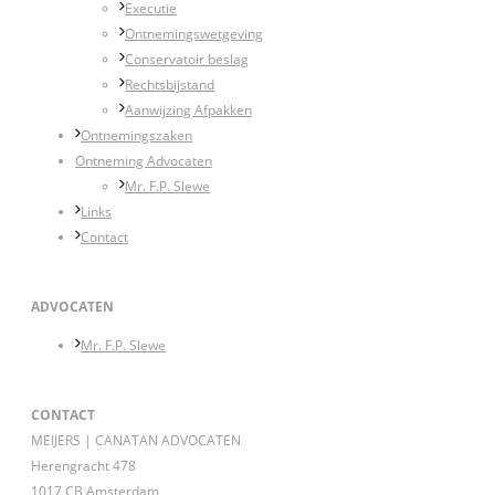
Executie
Ontnemingswetgeving
Conservatoir beslag
Rechtsbijstand
Aanwijzing Afpakken
Ontnemingszaken
Ontneming Advocaten
Mr. F.P. Slewe
Links
Contact
ADVOCATEN
Mr. F.P. Slewe
CONTACT
MEIJERS | CANATAN ADVOCATEN
Herengracht 478
1017 CB Amsterdam