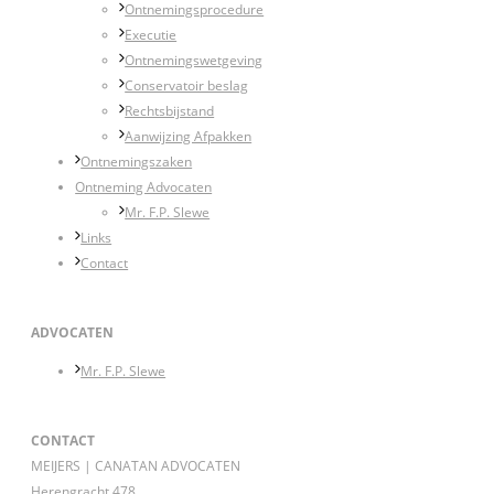
Ontnemingsprocedure
Executie
Ontnemingswetgeving
Conservatoir beslag
Rechtsbijstand
Aanwijzing Afpakken
Ontnemingszaken
Ontneming Advocaten
Mr. F.P. Slewe
Links
Contact
ADVOCATEN
Mr. F.P. Slewe
CONTACT
MEIJERS | CANATAN ADVOCATEN
Herengracht 478